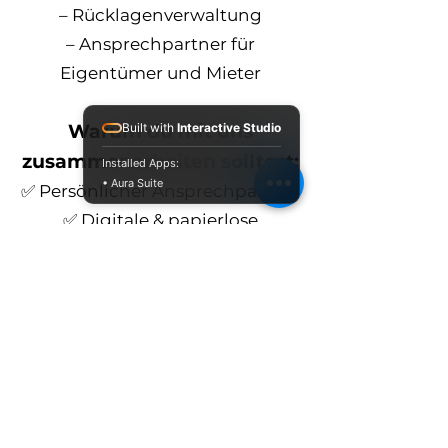
– Rücklagenverwaltung
– Ansprechpartner für
Eigentümer und Mieter
Warum du mit uns
Built with
Interactive Studio
zusammenarbeiten solltest:
Installed Apps:
• Aura Suite
✅ Persönlicher Ansprechpartner
✅ Digitale & papierlose
Verwaltung möglich
✅ Transparente Kostenstruktur
✅ Erfahrung mit kleinen &
großen Objekten
✅ Schnelle Erreichbarkeit &
kurze Reaktionszeiten